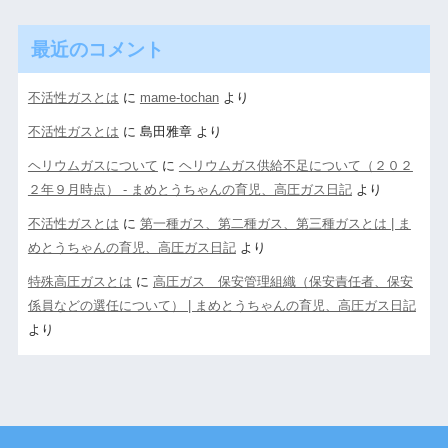
最近のコメント
不活性ガスとは
に
mame-tochan
より
不活性ガスとは
に
島田雅章
より
ヘリウムガスについて
に
ヘリウムガス供給不足について（２０２
２年９月時点） - まめとうちゃんの育児、高圧ガス日記
より
不活性ガスとは
に
第一種ガス、第二種ガス、第三種ガスとは | ま
めとうちゃんの育児、高圧ガス日記
より
特殊高圧ガスとは
に
高圧ガス 保安管理組織（保安責任者、保安
係員などの選任について） | まめとうちゃんの育児、高圧ガス日記
より