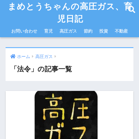
まめとうちゃんの高圧ガス、育
児日記
お問い合わせ
育児
高圧ガス
節約
投資
不動産
ホーム
高圧ガス
「法令」の記事一覧