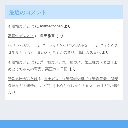
最近のコメント
不活性ガスとは
に
mame-tochan
より
不活性ガスとは
に
島田雅章
より
ヘリウムガスについて
に
ヘリウムガス供給不足について（２０２
２年９月時点） - まめとうちゃんの育児、高圧ガス日記
より
不活性ガスとは
に
第一種ガス、第二種ガス、第三種ガスとは | ま
めとうちゃんの育児、高圧ガス日記
より
特殊高圧ガスとは
に
高圧ガス 保安管理組織（保安責任者、保安
係員などの選任について） | まめとうちゃんの育児、高圧ガス日記
より