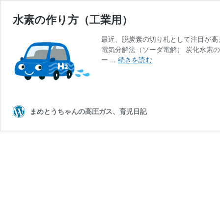
水素の作り方（工業用）
最近、脱炭素の切り札として注目が高
電気分解法（ソーダ電解） 炭化水素
水
ー …
続きを読む
素
の
作
り
方
まめとうちゃんの高圧ガス、育児日記
（工
業
用）