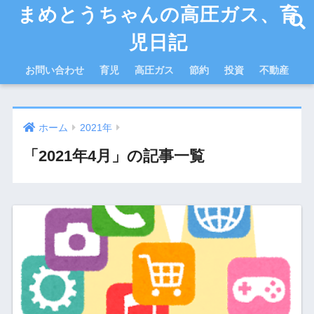
まめとうちゃんの高圧ガス、育
児日記
お問い合わせ
育児
高圧ガス
節約
投資
不動産
ホーム
2021年
「2021年4月」の記事一覧