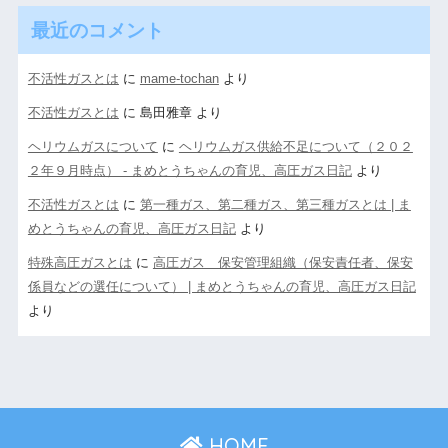
最近のコメント
不活性ガスとは
に
mame-tochan
より
不活性ガスとは
に
島田雅章
より
ヘリウムガスについて
に
ヘリウムガス供給不足について（２０２
２年９月時点） - まめとうちゃんの育児、高圧ガス日記
より
不活性ガスとは
に
第一種ガス、第二種ガス、第三種ガスとは | ま
めとうちゃんの育児、高圧ガス日記
より
特殊高圧ガスとは
に
高圧ガス 保安管理組織（保安責任者、保安
係員などの選任について） | まめとうちゃんの育児、高圧ガス日記
より
HOME